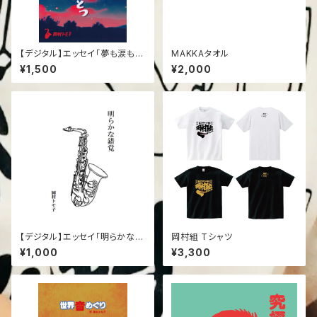
【デジタル】エッセイ「夢も涙も何
MAKKAタオル
ひとつ」
¥1,500
¥2,000
【デジタル】エッセイ「明らかな錯
岡村組 Tシャツ
覚」
¥1,000
¥3,300