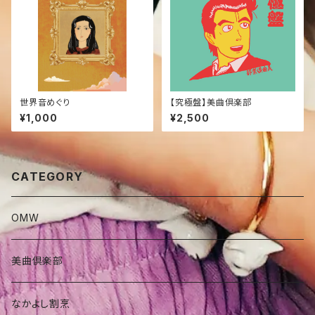
世界音めぐり
【究極盤】美曲倶楽部
¥1,000
¥2,500
CATEGORY
OMW
美曲倶楽部
なかよし割烹